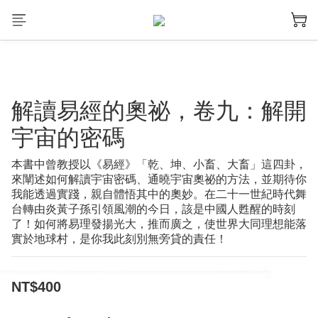
解讀易經的奧祕，卷九：解開
宇宙的密碼
本書中曾教授以《易經》「乾、坤、小畜、大畜」這四卦，
來闡述如何解讀宇宙密碼、通曉宇宙奧祕的方法，並期待你
我能透過實踐，親自體悟其中的奧妙。在二十一世紀時代舞
台轉由炎黃子孫引領風潮的今日，該是中國人甦醒的時刻
了！如何將易理發揚光大，推而廣之，使世界大同理想能落
實於地球村，是你我此刻別無旁貸的責任！
NT$400