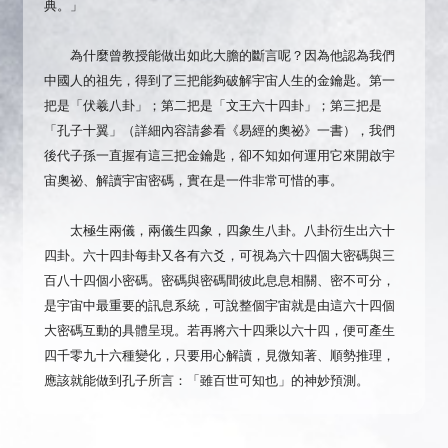
典。」
為什麼曾教授能做出如此大膽的斷言呢？因為他認為我們
中國人的祖先，得到了三把能夠破解宇宙人生的金鑰匙。第一
把是「伏羲八卦」；第二把是「文王六十四卦」；第三把是
「孔子十翼」（詳細內容請參看《易經的奧祕》一書），我們
後代子孫一直握有這三把金鑰匙，卻不知如何運用它來開啟宇
宙奧祕、解讀宇宙密碼，實在是一件非常可惜的事。
太極生兩儀，兩儀生四象，四象生八卦。八卦衍生出六十
四卦。六十四卦每卦又各有六爻，可視為六十四個大密碼與三
百八十四個小密碼。密碼與密碼間彼此息息相關、密不可分，
是宇宙中最重要的訊息系統，可說整個宇宙就是由這六十四個
大密碼互動的具體呈現。若再將六十四乘以六十四，便可產生
四千零九十六種變化，只要用心解讀，見微知著、順勢推理，
應該就能做到孔子所言：「雖百世可知也」的神妙預測。