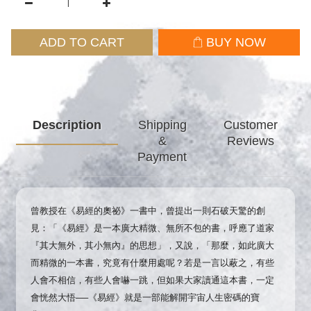
ADD TO CART
BUY NOW
Description
Shipping
Customer
&
Reviews
Payment
曾教授在《易經的奧祕》一書中，曾提出一則石破天驚的創
見：「《易經》是一本廣大精微、無所不包的書，呼應了道家
『其大無外，其小無內』的思想」，又說，「那麼，如此廣大
而精微的一本書，究竟有什麼用處呢？若是一言以蔽之，有些
人會不相信，有些人會嚇一跳，但如果大家讀通這本書，一定
會恍然大悟──《易經》就是一部能解開宇宙人生密碼的寶