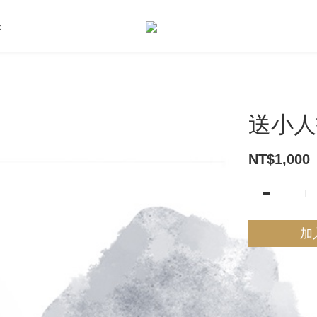
品
送小人
NT$1,000
加