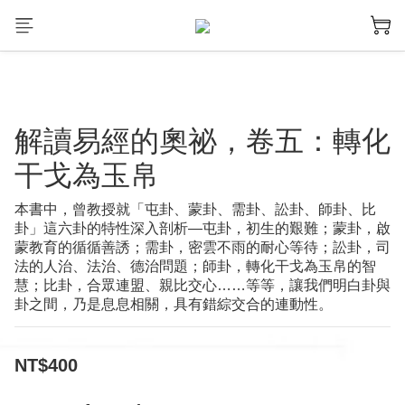
解讀易經的奧祕，卷五：轉化
干戈為玉帛
本書中，曾教授就「屯卦、蒙卦、需卦、訟卦、師卦、比
卦」這六卦的特性深入剖析—屯卦，初生的艱難；蒙卦，啟
蒙教育的循循善誘；需卦，密雲不雨的耐心等待；訟卦，司
法的人治、法治、德治問題；師卦，轉化干戈為玉帛的智
慧；比卦，合眾連盟、親比交心……等等，讓我們明白卦與
卦之間，乃是息息相關，具有錯綜交合的連動性。
NT$400